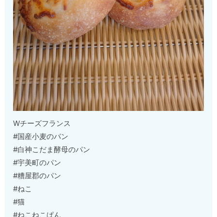
Wチーズフランス
#国産小麦のパン
#白神こだま酵母のパン
#宇美町のパン
#糟屋郡のパン
#ねこ
#猫
#ねこねこぱん